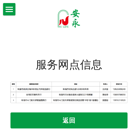
×
×
商品分类
博客分类
首页
所有商品分类
企业资讯
走进安永
声明公告
研发中心
公司简介
爱心慈善
服务网点信息
专业领导
系列产品
产品理念
教育培训
信誉产品
企业动态
安永牌永健益身胶囊
研发团队
花语·悦自我®妇用抑菌粉
爱心慈善
最新资讯
产品资质
花语·悦自我®生态养护贴
声明公告
联系我们
返回
产品答疑
花伴·生态养护贴
会员中心
洛薰雅精萃妍肌抗皱修护冻干精华液