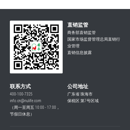
洛薰雅凝荟修活精华液
安永浓缩芦荟固体饮料
直销监管
商务部直销监管
胜愿产品
国家市场监督管理总局直销行
业管理
傲醍产品
直销信息披露
宝然产品
面膜系列产品
联系方式
公司地址
400-100-7325
广东省 珠海市
info.cn@nulife.com
保税区 第7号区域
（周一至周五 10:00 - 17:00，
节假日休息）