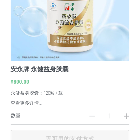
洛薰雅凝荟修活精华液
安永浓缩芦荟固体饮料
胜愿产品
傲醍产品
安永牌 永健益身胶囊
宝然产品
¥800.00
面膜系列产品
永健益身胶囊：120粒 / 瓶
查看更多详情...
数量
无可用的支付方式