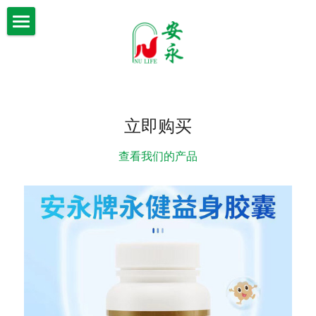
×
×
商品分类
博客分类
首页
所有商品分类
企业资讯
走进安永
声明公告
研发中心
公司简介
立即购买
爱心慈善
专业领导
系列产品
产品理念
查看我们的产品
教育培训
信誉产品
企业动态
安永牌永健益身胶囊
研发团队
花语·悦自我®妇用抑菌粉
爱心慈善
最新资讯
产品资质
花语·悦自我®生态养护贴
声明公告
联系我们
产品答疑
花伴·生态养护贴
会员中心
洛薰雅精萃妍肌抗皱修护冻干精华液